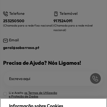
Telefone
Telemóvel
253250500
917524091
(
Chamada para a rede fixa nacional
)
(
Chamada para a rede móvel
nacional
)
Email
geral@sobarroso.pt
Precisa de Ajuda? Nós Ligamos!
Li e Aceito
os Termos de Utilização
e Proteção de Dados
Informação sobre Cookies