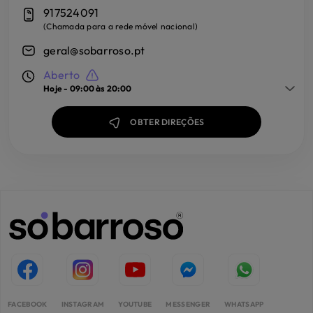
917524091
(
Chamada para a rede móvel nacional
)
geral@sobarroso.pt
Aberto
Hoje -
09:00 às 20:00
OBTER DIREÇÕES
FACEBOOK
INSTAGRAM
YOUTUBE
MESSENGER
WHATSAPP